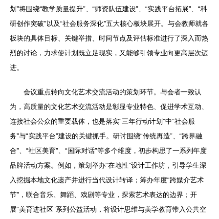
划”将围绕“教学质量提升”、“师资队伍建设”、“实践平台拓展”、“科
研创作突破”以及“社会服务深化”五大核心板块展开。与会教师就各
板块的具体目标、关键举措、时间节点及评估标准进行了深入而热
烈的讨论，力求使计划既立足现实，又能够引领专业向更高层次迈
进。
会议重点转向文化艺术交流活动的策划环节。与会者一致认
为，高质量的文化艺术交流活动是彰显专业特色、促进学术互动、
连接社会公众的重要载体，也是落实“三年行动计划”中“社会服
务”与“实践平台”建设的关键抓手。研讨围绕“传统再造”、“跨界融
合”、“社区美育”、“国际对话”等多个维度，初步构思了一系列年度
品牌活动方案。例如，策划举办“在地性”设计工作坊，引导学生深
入挖掘本地文化遗产并进行当代设计转译；筹办年度“跨媒介艺术
节”，联合音乐、舞蹈、戏剧等专业，探索艺术表达的边界；开
展“美育进社区”系列公益活动，将设计思维与美学教育带入公共空