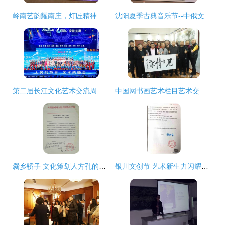
岭南艺韵耀南庄，灯匠精神启新篇——粤剧《大国灯匠》献映暨文化艺术交流活动侧记
沈阳夏季古典音乐节--中俄文化交流音乐周将于8月14日在大东区启幕
第二届长江文化艺术交流周在芜湖盛大开幕，共绘长江文化新篇章
中国网书画艺术栏目艺术交流基地落户天津国风书画院，共谱新时代文化艺术交流新篇章
爨乡骄子 文化策划人方孔的文化艺术交流之旅
银川文创节 艺术新生力闪耀，创意设计大赛获奖名单公布及系列活动展望